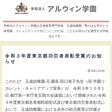
学校法人アルウィン学園は玉成保育専門学校、玉成幼稚園、野のはな空のとり
保育園、コミュニティコラボにこにこのたね、こどもの木かげを運営する学校
法人です。
令和３年度東京都功労者表彰受賞のお知
らせ
2021.10.04
このたび、玉成幼稚園 元 園長 田口裕子先生（現 学園リ
カレント・キャリアアップ室長）が、令和３年１０月１
日 都庁第一本庁舎五階大会議場において開催された令和
３年度東京都名誉都民顕彰式及び東京都功労者表彰式に
おいて、玉成幼稚園における永年の幼児教育が評価さ